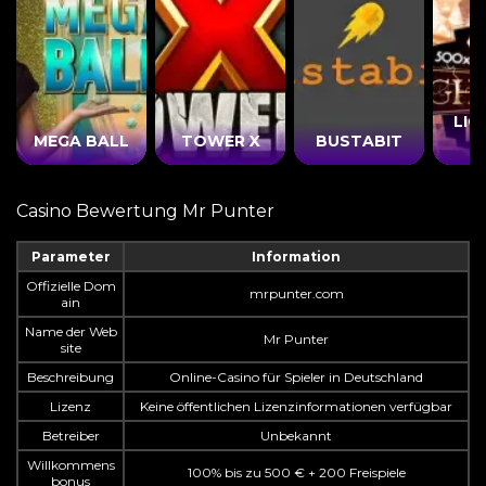
LIG
MEGA BALL
TOWER X
BUSTABIT
Casino Bewertung Mr Punter
Parameter
Information
Offizielle Dom
mrpunter.com
ain
Name der Web
Mr Punter
site
Beschreibung
Online-Casino für Spieler in Deutschland
Lizenz
Keine öffentlichen Lizenzinformationen verfügbar
Betreiber
Unbekannt
Willkommens
100% bis zu 500 € + 200 Freispiele
bonus