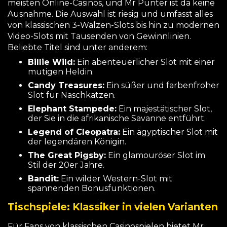
meisten Online-Casinos, und Mr Punter ist da keine
Ausnahme. Die Auswahl ist riesig und umfasst alles
von klassischen 3-Walzen-Slots bis hin zu modernen
Video-Slots mit Tausenden von Gewinnlinien.
Beliebte Titel sind unter anderem:
Billie Wild:
Ein abenteuerlicher Slot mit einer
mutigen Heldin.
Candy Treasures:
Ein süßer und farbenfroher
Slot für Naschkatzen.
Elephant Stampede:
Ein majestätischer Slot,
der Sie in die afrikanische Savanne entführt.
Legend of Cleopatra:
Ein ägyptischer Slot mit
der legendären Königin.
The Great Pigsby:
Ein glamouröser Slot im
Stil der 20er Jahre.
Bandit:
Ein wilder Western-Slot mit
spannenden Bonusfunktionen.
Tischspiele: Klassiker in vielen Varianten
Für Fans von klassischen Casinospielen bietet Mr