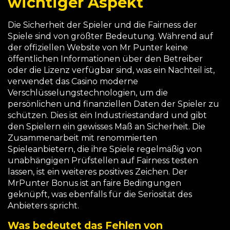
wichtiger Aspekt
Die Sicherheit der Spieler und die Fairness der
Spiele sind von größter Bedeutung. Während auf
der offiziellen Website von Mr Punter keine
öffentlichen Informationen über den Betreiber
oder die Lizenz verfügbar sind, was ein Nachteil ist,
verwendet das Casino moderne
Verschlüsselungstechnologien, um die
persönlichen und finanziellen Daten der Spieler zu
schützen. Dies ist ein Industriestandard und gibt
den Spielern ein gewisses Maß an Sicherheit. Die
Zusammenarbeit mit renommierten
Spieleanbietern, die ihre Spiele regelmäßig von
unabhängigen Prüfstellen auf Fairness testen
lassen, ist ein weiteres positives Zeichen. Der
MrPunter Bonus ist an faire Bedingungen
geknüpft, was ebenfalls für die Seriosität des
Anbieters spricht.
Was bedeutet das Fehlen von