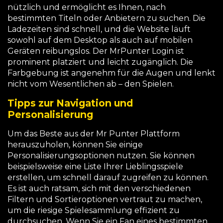
nützlich und ermöglicht es Ihnen, nach
bestimmten Titeln oder Anbietern zu suchen. Die
Ladezeiten sind schnell, und die Website läuft
sowohl auf dem Desktop als auch auf mobilen
Geräten reibungslos. Der MrPunter Login ist
prominent platziert und leicht zugänglich. Die
Farbgebung ist angenehm für die Augen und lenkt
nicht vom Wesentlichen ab – den Spielen.
Tipps zur Navigation und
Personalisierung
Um das Beste aus der Mr Punter Plattform
herauszuholen, können Sie einige
Personalisierungsoptionen nutzen. Sie können
beispielsweise eine Liste Ihrer Lieblingsspiele
erstellen, um schnell darauf zugreifen zu können.
Es ist auch ratsam, sich mit den verschiedenen
Filtern und Sortieroptionen vertraut zu machen,
um die riesige Spielesammlung effizient zu
durchsuchen. Wenn Sie ein Fan eines bestimmten