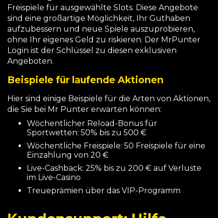
Freispiele für ausgewählte Slots. Diese Angebote
sind eine großartige Möglichkeit, Ihr Guthaben
aufzubessern und neue Spiele auszuprobieren,
ohne Ihr eigenes Geld zu riskieren. Der MrPunter
Login ist der Schlüssel zu diesen exklusiven
Angeboten.
Beispiele für laufende Aktionen
Hier sind einige Beispiele für die Arten von Aktionen,
die Sie bei Mr Punter erwarten können:
Wöchentlicher Reload-Bonus für
Sportwetten: 50% bis zu 500 €
Wöchentliche Freispiele: 50 Freispiele für eine
Einzahlung von 20 €
Live-Cashback: 25% bis zu 200 € auf Verluste
im Live-Casino
Treueprämien über das VIP-Programm