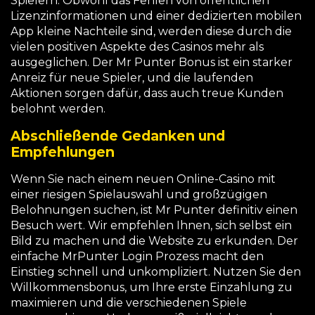
Spielern. Obwohl das Fehlen von öffentlichen
Lizenzinformationen und einer dedizierten mobilen
App kleine Nachteile sind, werden diese durch die
vielen positiven Aspekte des Casinos mehr als
ausgeglichen. Der Mr Punter Bonus ist ein starker
Anreiz für neue Spieler, und die laufenden
Aktionen sorgen dafür, dass auch treue Kunden
belohnt werden.
Abschließende Gedanken und
Empfehlungen
Wenn Sie nach einem neuen Online-Casino mit
einer riesigen Spielauswahl und großzügigen
Belohnungen suchen, ist Mr Punter definitiv einen
Besuch wert. Wir empfehlen Ihnen, sich selbst ein
Bild zu machen und die Website zu erkunden. Der
einfache MrPunter Login Prozess macht den
Einstieg schnell und unkompliziert. Nutzen Sie den
Willkommensbonus, um Ihre erste Einzahlung zu
maximieren und die verschiedenen Spiele