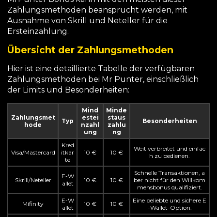
Zahlungsmethoden beansprucht werden, mit
Ausnahme von Skrill und Neteller für die
Ersteinzahlung.
Übersicht der Zahlungsmethoden
Hier ist eine detaillierte Tabelle der verfügbaren
Zahlungsmethoden bei Mr Punter, einschließlich
der Limits und Besonderheiten:
Mind
Minde
Zahlungsmet
estei
staus
Typ
Besonderheiten
hode
nzahl
zahlu
ung
ng
Kred
Weit verbreitet und einfac
Visa/Mastercard
itkar
10 €
10 €
h zu bedienen.
te
Schnelle Transaktionen, a
E-W
Skrill/Neteller
10 €
10 €
ber nicht für den Willkom
allet
mensbonus qualifiziert.
E-W
Eine beliebte und sichere E
Mifinity
10 €
10 €
allet
-Wallet-Option.