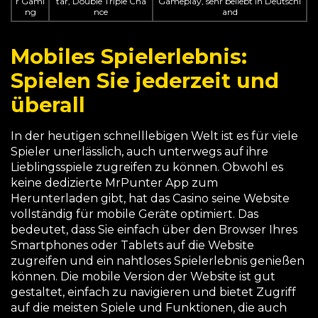
r Gami
tar, Double Triple Cha
Gameplay, sehr beliebt in Deutschl
ng
nce
and
Mobiles Spielerlebnis:
Spielen Sie jederzeit und
überall
In der heutigen schnelllebigen Welt ist es für viele
Spieler unerlässlich, auch unterwegs auf ihre
Lieblingsspiele zugreifen zu können. Obwohl es
keine dedizierte MrPunter App zum
Herunterladen gibt, hat das Casino seine Website
vollständig für mobile Geräte optimiert. Das
bedeutet, dass Sie einfach über den Browser Ihres
Smartphones oder Tablets auf die Website
zugreifen und ein nahtloses Spielerlebnis genießen
können. Die mobile Version der Website ist gut
gestaltet, einfach zu navigieren und bietet Zugriff
auf die meisten Spiele und Funktionen, die auch