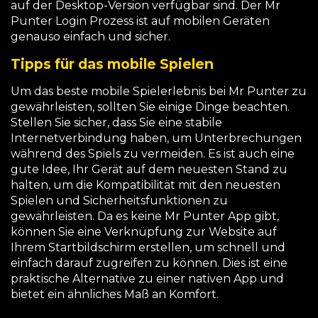
auf der Desktop-Version verfügbar sind. Der Mr
Punter Login Prozess ist auf mobilen Geräten
genauso einfach und sicher.
Tipps für das mobile Spielen
Um das beste mobile Spielerlebnis bei Mr Punter zu
gewährleisten, sollten Sie einige Dinge beachten.
Stellen Sie sicher, dass Sie eine stabile
Internetverbindung haben, um Unterbrechungen
während des Spiels zu vermeiden. Es ist auch eine
gute Idee, Ihr Gerät auf dem neuesten Stand zu
halten, um die Kompatibilität mit den neuesten
Spielen und Sicherheitsfunktionen zu
gewährleisten. Da es keine Mr Punter App gibt,
können Sie eine Verknüpfung zur Website auf
Ihrem Startbildschirm erstellen, um schnell und
einfach darauf zugreifen zu können. Dies ist eine
praktische Alternative zu einer nativen App und
bietet ein ähnliches Maß an Komfort.