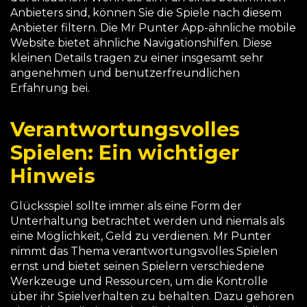
Anbieters sind, können Sie die Spiele nach diesem
Anbieter filtern. Die Mr Punter App-ähnliche mobile
Website bietet ähnliche Navigationshilfen. Diese
kleinen Details tragen zu einer insgesamt sehr
angenehmen und benutzerfreundlichen
Erfahrung bei.
Verantwortungsvolles
Spielen: Ein wichtiger
Hinweis
Glücksspiel sollte immer als eine Form der
Unterhaltung betrachtet werden und niemals als
eine Möglichkeit, Geld zu verdienen. Mr Punter
nimmt das Thema verantwortungsvolles Spielen
ernst und bietet seinen Spielern verschiedene
Werkzeuge und Ressourcen, um die Kontrolle
über ihr Spielverhalten zu behalten. Dazu gehören