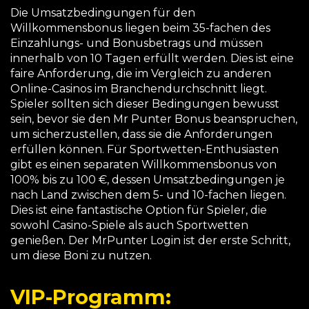
Die Umsatzbedingungen für den
Willkommensbonus liegen beim 35-fachen des
Einzahlungs- und Bonusbetrags und müssen
innerhalb von 10 Tagen erfüllt werden. Dies ist eine
faire Anforderung, die im Vergleich zu anderen
Online-Casinos im Branchendurchschnitt liegt.
Spieler sollten sich dieser Bedingungen bewusst
sein, bevor sie den Mr Punter Bonus beanspruchen,
um sicherzustellen, dass sie die Anforderungen
erfüllen können. Für Sportwetten-Enthusiasten
gibt es einen separaten Willkommensbonus von
100% bis zu 100 €, dessen Umsatzbedingungen je
nach Land zwischen dem 5- und 10-fachen liegen.
Dies ist eine fantastische Option für Spieler, die
sowohl Casino-Spiele als auch Sportwetten
genießen. Der MrPunter Login ist der erste Schritt,
um diese Boni zu nutzen.
VIP-Programm: