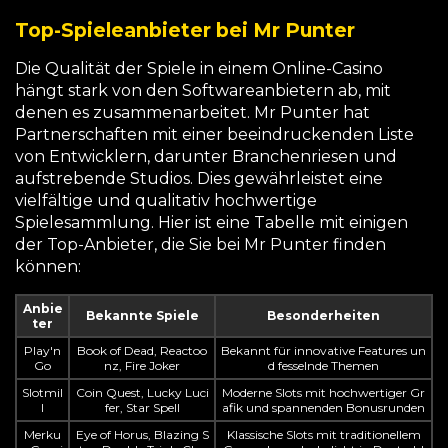
Top-Spieleanbieter bei Mr Punter
Die Qualität der Spiele in einem Online-Casino
hängt stark von den Softwareanbietern ab, mit
denen es zusammenarbeitet. Mr Punter hat
Partnerschaften mit einer beeindruckenden Liste
von Entwicklern, darunter Branchenriesen und
aufstrebende Studios. Dies gewährleistet eine
vielfältige und qualitativ hochwertige
Spielesammlung. Hier ist eine Tabelle mit einigen
der Top-Anbieter, die Sie bei Mr Punter finden
können:
Anbie
Bekannte Spiele
Besonderheiten
ter
Play'n
Book of Dead, Reactoo
Bekannt für innovative Features un
Go
nz, Fire Joker
d fesselnde Themen
Slotmil
Coin Quest, Lucky Luci
Moderne Slots mit hochwertiger Gr
l
fer, Star Spell
afik und spannenden Bonusrunden
Merku
Eye of Horus, Blazing S
Klassische Slots mit traditionellem