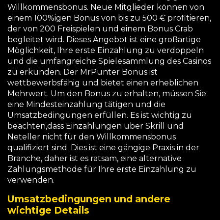
Willkommensbonus. Neue Mitglieder können von
einem 100%igen Bonus von bis zu 500 € profitieren,
der von 200 Freispielen und einem Bonus Crab
begleitet wird. Dieses Angebot ist eine großartige
Möglichkeit, Ihre erste Einzahlung zu verdoppeln
und die umfangreiche Spielesammlung des Casinos
zu erkunden. Der MrPunter Bonus ist
wettbewerbsfähig und bietet einen erheblichen
Mehrwert. Um den Bonus zu erhalten, müssen Sie
eine Mindesteinzahlung tätigen und die
Umsatzbedingungen erfüllen. Es ist wichtig zu
beachten,dass Einzahlungen über Skrill und
Neteller nicht für den Willkommensbonus
qualifiziert sind. Dies ist eine gängige Praxis in der
Branche, daher ist es ratsam, eine alternative
Zahlungsmethode für Ihre erste Einzahlung zu
verwenden.
Umsatzbedingungen und andere
wichtige Details